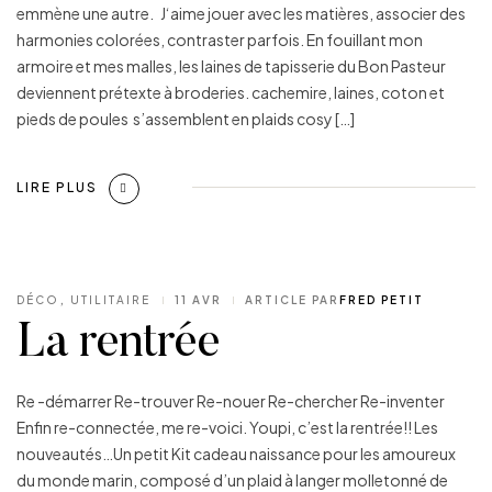
emmène une autre. J‘aime jouer avec les matières, associer des
harmonies colorées, contraster parfois. En fouillant mon
armoire et mes malles, les laines de tapisserie du Bon Pasteur
deviennent prétexte à broderies. cachemire, laines, coton et
pieds de poules s’assemblent en plaids cosy […]
LIRE PLUS
DÉCO
,
UTILITAIRE
11 AVR
ARTICLE PAR
FRED PETIT
La rentrée
Re -démarrer Re-trouver Re-nouer Re-chercher Re-inventer
Enfin re-connectée, me re-voici. Youpi, c’est la rentrée!! Les
nouveautés…Un petit Kit cadeau naissance pour les amoureux
du monde marin, composé d’un plaid à langer molletonné de