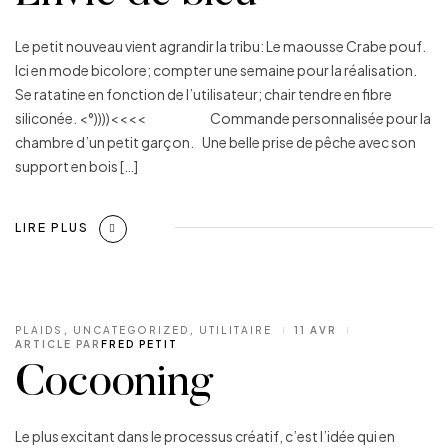
Le petit nouveau vient agrandir la tribu: Le maousse Crabe pouf.
Ici en mode bicolore; compter une semaine pour la réalisation.
Se ratatine en fonction de l’utilisateur; chair tendre en fibre
siliconée. <°))))<<<< Commande personnalisée pour la
chambre d’un petit garçon. Une belle prise de pêche avec son
support en bois […]
LIRE PLUS
PLAIDS
,
UNCATEGORIZED
,
UTILITAIRE
11 AVR
ARTICLE PAR
FRED PETIT
Cocooning
Le plus excitant dans le processus créatif, c’est l’idée qui en