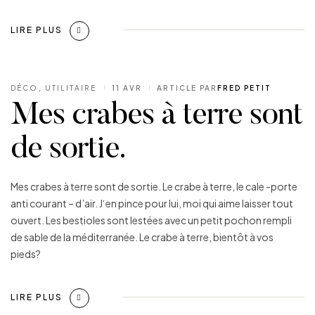
LIRE PLUS
DÉCO
,
UTILITAIRE
11 AVR
ARTICLE PAR
FRED PETIT
Mes crabes à terre sont
de sortie.
Mes crabes à terre sont de sortie. Le crabe à terre, le cale -porte
anti courant – d’air. J‘en pince pour lui, moi qui aime laisser tout
ouvert. Les bestioles sont lestées avec un petit pochon rempli
de sable de la méditerranée. Le crabe à terre, bientôt à vos
pieds?
LIRE PLUS