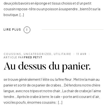
deux jolis bavoirs en éponge et tissus choisis et d’un petit
coussin repose-tête ou un poisson à suspendre., bientôt sur la
boutique. […]
LIRE PLUS
COUSSINS
,
UNCATEGORIZED
,
UTILITAIRE
11 AVR
ARTICLE PAR
FRED PETIT
Au dessus du panier.
se trouve généralement l’élite ou la fine fleur . Mettre la main au
panier et sortir de ce panier de crabes… Défendons notre chère
langue, avec nos tripes et notre chair…La chair de crabe je l’aime
tendre… Après le crabe à terre: le cale – porte anti courant d’air,
voici les poufs, énormes coussins : […]