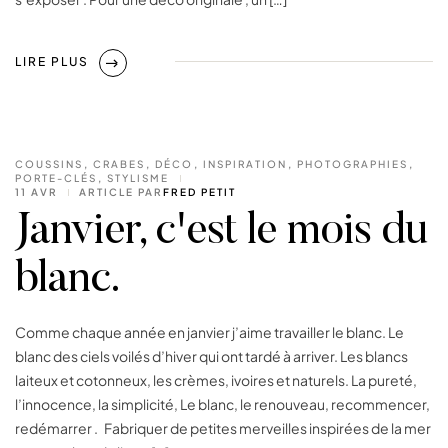
LIRE PLUS
COUSSINS
,
CRABES
,
DÉCO
,
INSPIRATION
,
PHOTOGRAPHIES
,
PORTE-CLÉS
,
STYLISME
11 AVR
ARTICLE PAR
FRED PETIT
Janvier, c'est le mois du
blanc.
Comme chaque année en janvier j’aime travailler le blanc. Le
blanc des ciels voilés d’hiver qui ont tardé à arriver. Les blancs
laiteux et cotonneux, les crèmes, ivoires et naturels. La pureté,
l’innocence, la simplicité, Le blanc, le renouveau, recommencer,
redémarrer . Fabriquer de petites merveilles inspirées de la mer