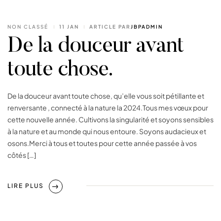
NON CLASSÉ
11 JAN
ARTICLE PAR
JBPADMIN
De la douceur avant
toute chose.
De la douceur avant toute chose, qu’elle vous soit pétillante et
renversante , connecté à la nature la 2024.Tous mes vœux pour
cette nouvelle année. Cultivons la singularité et soyons sensibles
à la nature et au monde qui nous entoure. Soyons audacieux et
osons.Merci à tous et toutes pour cette année passée à vos
côtés […]
LIRE PLUS