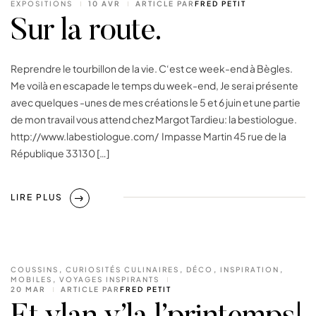
EXPOSITIONS
10 AVR
ARTICLE PAR
FRED PETIT
Sur la route.
Reprendre le tourbillon de la vie. C‘est ce week-end à Bègles.
Me voilà en escapade le temps du week-end, Je serai présente
avec quelques -unes de mes créations le 5 et 6 juin et une partie
de mon travail vous attend chez Margot Tardieu: la bestiologue.
http://www.labestiologue.com/ Impasse Martin 45 rue de la
République 33130 […]
LIRE PLUS
COUSSINS
,
CURIOSITÉS CULINAIRES
,
DÉCO
,
INSPIRATION
,
MOBILES
,
VOYAGES INSPIRANTS
20 MAR
ARTICLE PAR
FRED PETIT