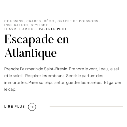
COUSSINS
,
CRABES
,
DÉCO
,
GRAPPE DE POISSONS
,
INSPIRATION
,
STYLISME
11 AVR
ARTICLE PAR
FRED PETIT
Escapade en
Atlantique
Prendre l’air marin de Saint-Brévin. Prendre le vent, l’eau, le sel
et le soleil. Respirer les embruns. Sentir le parfum des
immortelles. Parer son épuisette, guetter les marées. Et garder
le cap.
LIRE PLUS