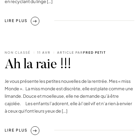
en recyclant du linge […]
LIRE PLUS
NON CLASSÉ
11 AVR
ARTICLE PAR
FRED PETIT
Ah la raie !!!
Je vous présente les petites nouvelles de la rentrée. Mes « miss
Monde ». La miss monde est discrète, elle est plate comme une
limande. Douce et moelleuse, elle ne demande qu’à être
cajolée. Les enfants l’adorent, elle à l’œil vif et n’a rien à envier
à ceux qui font leurs yeux de […]
LIRE PLUS