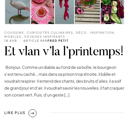
COUSSINS
,
CURIOSITÉS CULINAIRES
,
DÉCO
,
INSPIRATION
,
MOBILES
,
VOYAGES INSPIRANTS
18 AVR
ARTICLE PAR
FRED PETIT
Et vlan v’la l’printemps!
Bonjour, Comme un diable au fond de sa boîte, le bourgeon
s’est tenu caché… mais dans sa prison trop étroite, il bâille et
voudrait respirer. Il entend des chants, des bruits d’ailes, il a soif
de grand jour et d’air, il voudrait savoir les nouvelles, il fait craquer
son corset vert. Puis, d’un geste […]
LIRE PLUS