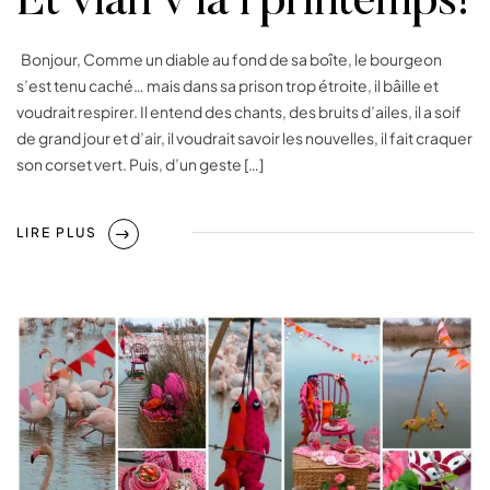
Et vlan v’la l’printemps!
Bonjour, Comme un diable au fond de sa boîte, le bourgeon
s’est tenu caché… mais dans sa prison trop étroite, il bâille et
voudrait respirer. Il entend des chants, des bruits d’ailes, il a soif
de grand jour et d’air, il voudrait savoir les nouvelles, il fait craquer
son corset vert. Puis, d’un geste […]
LIRE PLUS