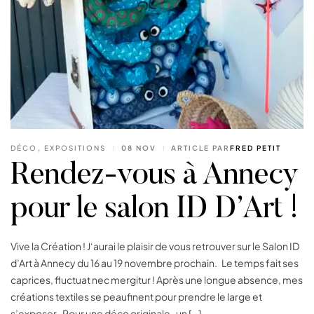
DÉCO
,
EXPOSITIONS
08 NOV
ARTICLE PAR
FRED PETIT
Rendez-vous à Annecy
pour le salon ID D’Art !
Vive la Création ! J‘aurai le plaisir de vous retrouver sur le Salon ID
d’Art à Annecy du 16 au 19 novembre prochain. Le temps fait ses
caprices, fluctuat nec mergitur ! Après une longue absence, mes
créations textiles se peaufinent pour prendre le large et
s’exposer . Pour une déco originale , un […]