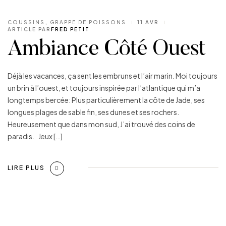
COUSSINS
,
GRAPPE DE POISSONS
11 AVR
ARTICLE PAR
FRED PETIT
Ambiance Côté Ouest
Déjà les vacances, ça sent les embruns et l’air marin. Moi toujours
un brin à l’ouest, et toujours inspirée par l’atlantique qui m’a
longtemps bercée: Plus particulièrement la côte de Jade, ses
longues plages de sable fin, ses dunes et ses rochers.
Heureusement que dans mon sud, J’ai trouvé des coins de
paradis. Jeux […]
LIRE PLUS