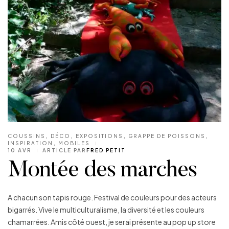
COUSSINS
,
DÉCO
,
EXPOSITIONS
,
GRAPPE DE POISSONS
,
INSPIRATION
,
MOBILES
10 AVR
ARTICLE PAR
FRED PETIT
Montée des marches
A chacun son tapis rouge. Festival de couleurs pour des acteurs
bigarrés. Vive le multiculturalisme, la diversité et les couleurs
chamarrées. Amis côté ouest, je serai présente au pop up store