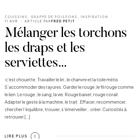
COUSSINS
,
GRAPPE DE POISSONS
,
INSPIRATION
11 AVR
ARTICLE PAR
FRED PETIT
Mélanger les torchons
les draps et les
serviettes…
c’est chouette. Travailler le lin , le chanvre et la toile métis.
S’accommoder des rayures. Garder le rouge ,le fil rouge comme
le lien. Le rouge ; le sang, la vie. Rouge baiser, rouge corail.
Adapter le geste à la machine, le trait . Effacer, recommencer,
chercher l’équilibre, trouver, s’émerveiller… créer. Curiosités à
retrouver […]
LIRE PLUS