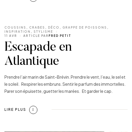
COUSSINS
,
CRABES
,
DÉCO
,
GRAPPE DE POISSONS
,
INSPIRATION
,
STYLISME
11 AVR
ARTICLE PAR
FRED PETIT
Escapade en
Atlantique
Prendre l’air marin de Saint-Brévin. Prendre le vent, l’eau, le sel et
le soleil. Respirer les embruns. Sentir le parfum des immortelles.
Parer son épuisette, guetter les marées. Et garder le cap.
LIRE PLUS