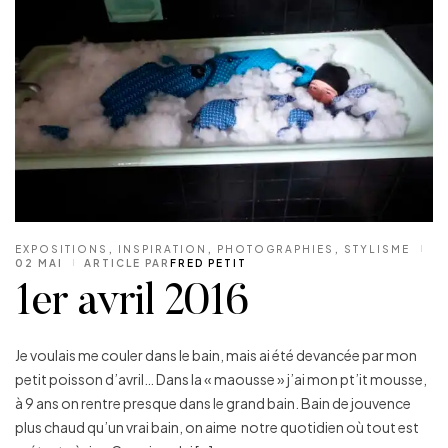
EXPOSITIONS
,
INSPIRATION
,
PHOTOGRAPHIES
,
STYLISME
02 MAI
ARTICLE PAR
FRED PETIT
1er avril 2016
Je voulais me couler dans le bain, mais ai été devancée par mon
petit poisson d’avril… Dans la « maousse » j’ai mon pt’it mousse,
à 9 ans on rentre presque dans le grand bain. Bain de jouvence
plus chaud qu’un vrai bain, on aime notre quotidien où tout est