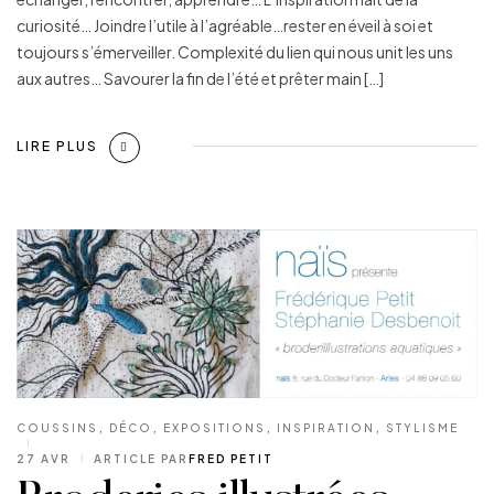
curiosité… Joindre l’utile à l’agréable…rester en éveil à soi et
toujours s’émerveiller. Complexité du lien qui nous unit les uns
aux autres… Savourer la fin de l’été et prêter main […]
LIRE PLUS
COUSSINS
,
DÉCO
,
EXPOSITIONS
,
INSPIRATION
,
STYLISME
27 AVR
ARTICLE PAR
FRED PETIT