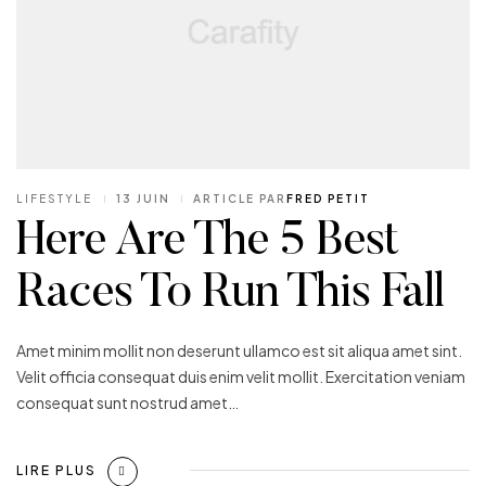
LIFESTYLE
13 JUIN
ARTICLE PAR
FRED PETIT
Here Are The 5 Best
Races To Run This Fall
Amet minim mollit non deserunt ullamco est sit aliqua amet sint.
Velit officia consequat duis enim velit mollit. Exercitation veniam
consequat sunt nostrud amet…
LIRE PLUS