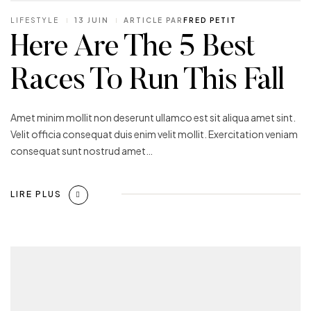
LIFESTYLE
13 JUIN
ARTICLE PAR
FRED PETIT
Here Are The 5 Best
Races To Run This Fall
Amet minim mollit non deserunt ullamco est sit aliqua amet sint.
Velit officia consequat duis enim velit mollit. Exercitation veniam
consequat sunt nostrud amet…
LIRE PLUS