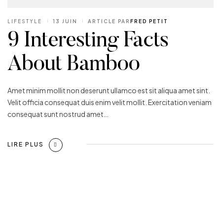
LIFESTYLE
13 JUIN
ARTICLE PAR
FRED PETIT
9 Interesting Facts
About Bamboo
Amet minim mollit non deserunt ullamco est sit aliqua amet sint.
Velit officia consequat duis enim velit mollit. Exercitation veniam
consequat sunt nostrud amet…
LIRE PLUS