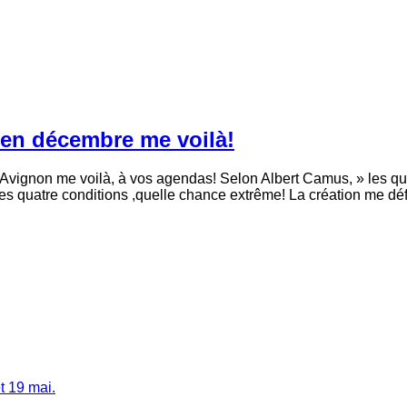
 en décembre me voilà!
non me voilà, à vos agendas! Selon Albert Camus, » les quatre
les quatre conditions ,quelle chance extrême! La création me déf
t 19 mai.