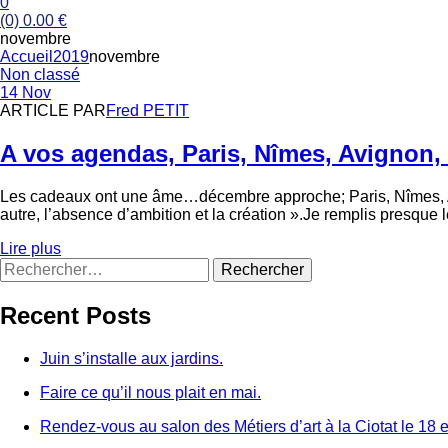
0
(0)
0.00
€
novembre
Accueil
2019
novembre
Catégories
Non classé
14 Nov
ARTICLE PAR
Fred PETIT
A vos agendas, Paris, Nîmes, Avignon,
Les cadeaux ont une âme…décembre approche; Paris, Nîmes, Avig
autre, l’absence d’ambition et la création ».Je remplis presque 
Lire plus
Rechercher :
Recent Posts
Juin s’installe aux jardins.
Faire ce qu’il nous plait en mai.
Rendez-vous au salon des Métiers d’art à la Ciotat le 18 e