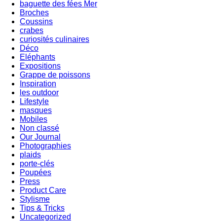
baguette des fées Mer
Broches
Coussins
crabes
curiosités culinaires
Déco
Eléphants
Expositions
Grappe de poissons
Inspiration
les outdoor
Lifestyle
masques
Mobiles
Non classé
Our Journal
Photographies
plaids
porte-clés
Poupées
Press
Product Care
Stylisme
Tips & Tricks
Uncategorized