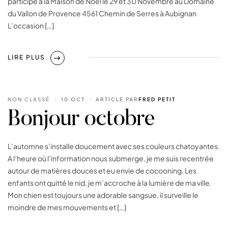
participe à la Maison de Noël le 29 et 30 Novembre au Domaine
du Vallon de Provence 4561 Chemin de Serres à Aubignan
L’occasion […]
LIRE PLUS
NON CLASSÉ
10 OCT
ARTICLE PAR
FRED PETIT
Bonjour octobre
L’automne s’installe doucement avec ses couleurs chatoyantes.
A l’heure où l’information nous submerge, je me suis recentrée
autour de matières douces et eu envie de cocooning. Les
enfants ont quitté le nid, je m’accroche à la lumière de ma ville.
Mon chien est toujours une adorable sangsue, il surveille le
moindre de mes mouvements et […]