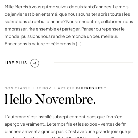
Mille Mercis à vous qui me suivez depuis tant d’années. Le mois
de janvier est bien entamé, que nous souhaiter après toutes les
sidérations du début d’année? Nous rencontrer, collaborer, nous
embrasser, rire ensemble et partager. Panser ou repenser le
monde, puissions nous rendre ce monde un peu meilleur.
Encensons la nature et célébrons là […]
LIRE PLUS
NON CLASSÉ
19 NOV
ARTICLE PAR
FRED PETIT
Hello Novembre.
L’automne s’est installé subrepticement, sans que l’on s’en
aperçoive vraiment…Le temps file et les expos – ventes de fin
d’année arrivent à grands pas. C’est avec une grande joie que je