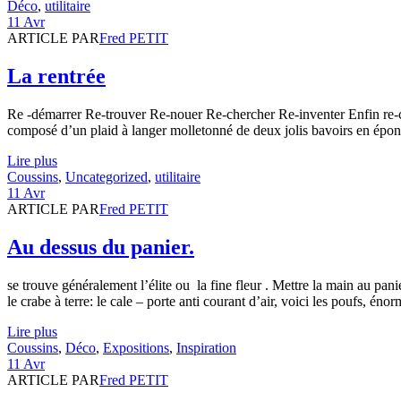
Déco
,
utilitaire
11 Avr
ARTICLE PAR
Fred PETIT
La rentrée
Re -démarrer Re-trouver Re-nouer Re-chercher Re-inventer Enfin re-c
composé d’un plaid à langer molletonné de deux jolis bavoirs en éponge
Lire plus
Coussins
,
Uncategorized
,
utilitaire
11 Avr
ARTICLE PAR
Fred PETIT
Au dessus du panier.
se trouve généralement l’élite ou la fine fleur . Mettre la main au pa
le crabe à terre: le cale – porte anti courant d’air, voici les poufs, én
Lire plus
Coussins
,
Déco
,
Expositions
,
Inspiration
11 Avr
ARTICLE PAR
Fred PETIT