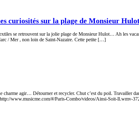
s curiosités sur la plage de Monsieur Hulo
extiles se retrouvent sur la jolie plage de Monsieur Hulot… Ah les v
c / Mer , non loin de Saint-Nazaire. Cette petite […]
e charme agir… Détourner et recycler. Chut c’est du poil. Travailler dan
ées. http://www.musicme.com/#/Paris-Combo/videos/Ainsi-Soit-Il.wmv-