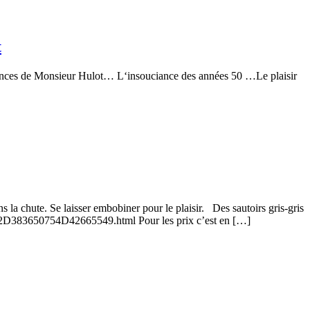
t
acances de Monsieur Hulot… L‘insouciance des années 50 …Le plaisir
s la chute. Se laisser embobiner pour le plaisir. Des sautoirs gris-gris
372D383650754D42665549.html Pour les prix c’est en […]