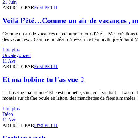
21 Juin
ARTICLE PAR
Fred PETIT
Voilà l’été…Comme un air de vacances , me
Comme un air de vacances en ce premier jour d’été… Mes créations t
des vacances… Comme un désir d’investir ce lieu mythique à Saint Mar
Lire plus
Uncategorized
11 Avr
ARTICLE PAR
Fred PETIT
Et ma bobine tu l'as vue ?
Tu l’as vue ma bobine? Elle est chouette, vintage à souhait . Laisser l
montés sur chaîne boule en laiton, des manchettes de fêtes aimant
Lire plus
Déco
11 Avr
ARTICLE PAR
Fred PETIT