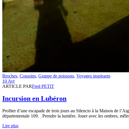
Broches
,
Coussins
,
Grappe de poissons
,
Voyages inspirants
10 Avr
ARTICLE PAR
Fred PETIT
Incursion en Lubéron
Profiter d’une escapade de trois jours au Silencio à la Maison de l’Aigu
départementale 109. Prendre la lumière. Jouer avec les ombres, mêler
Lire plus