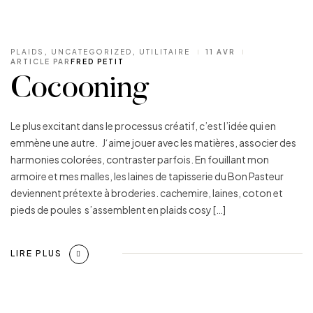
PLAIDS
,
UNCATEGORIZED
,
UTILITAIRE
11 AVR
ARTICLE PAR
FRED PETIT
Cocooning
Le plus excitant dans le processus créatif, c’est l’idée qui en
emmène une autre. J‘aime jouer avec les matières, associer des
harmonies colorées, contraster parfois. En fouillant mon
armoire et mes malles, les laines de tapisserie du Bon Pasteur
deviennent prétexte à broderies. cachemire, laines, coton et
pieds de poules s’assemblent en plaids cosy […]
LIRE PLUS