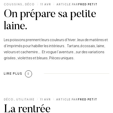
COUSSINS
,
DÉCO
11 AVR
ARTICLE PAR
FRED PETIT
On prépare sa petite
laine.
Les poissons prennent leurs couleurs d’hiver. Jeux de matières et
d’imprimés pour habiller les intérieurs. Tartans,écossais, laine,
velours et cachemire… Et vogue l’aventure…sur des variations
grisées , violettes et bleues. Pièces uniques.
LIRE PLUS
DÉCO
,
UTILITAIRE
11 AVR
ARTICLE PAR
FRED PETIT
La rentrée