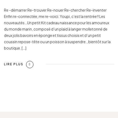
Re -démarrer Re-trouver Re-nouer Re-chercher Re-inventer
Enfin re-connectée, me re-voici. Youpi, c’est la rentrée!! Les
nouveautés…Un petit Kit cadeau naissance pour les amoureux
du monde marin, composé d’un plaid à langer molletonné de
deux jolis bavoirs en éponge et tissus choisis et d’un petit
coussin repose-tête ou un poisson à suspendre., bientôt sur la
boutique. […]
LIRE PLUS