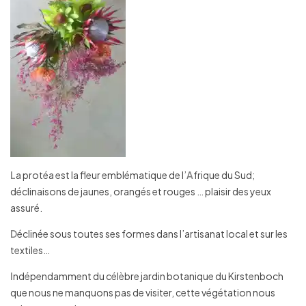
L
a protéa est la fleur emblématique de l’
A
frique du Sud;
déclinaisons de jaunes, orangés et rouges … plaisir des yeux
assuré.
D
éclinée sous toutes ses formes dans l’artisanat local et sur les
textiles…
I
ndépendamment du célèbre jardin botanique du Kirstenboch
que nous ne manquons pas de visiter, cette végétation nous