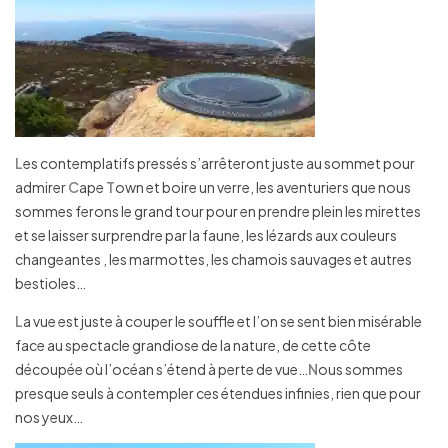
L
es contemplatifs pressés s’arrêteront juste au sommet pour
admirer
C
ape
T
own et boire un verre, les aventuriers que nous
sommes ferons le grand tour pour en prendre plein les mirettes
et se laisser surprendre par la faune, les lézards aux couleurs
changeantes , les marmottes, les chamois sauvages et autres
bestioles…
L
a vue est juste à couper le souffle et l’on se sent bien misérable
face au spectacle grandiose de la nature, de cette côte
découpée où l’océan s’étend à perte de vue…
N
ous sommes
presque seuls à contempler ces étendues infinies, rien que pour
nos yeux…