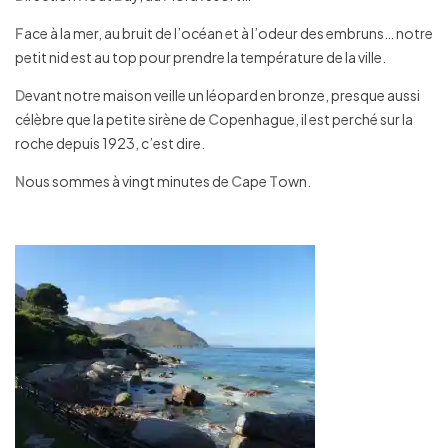
F
ace à la mer, au bruit de l’océan et à l’odeur des embruns… notre
petit nid est au top pour prendre la température de la ville.
D
evant notre maison veille un léopard en bronze, presque aussi
célèbre que la petite sirène de
C
openhague, il est perché sur la
roche depuis 1923, c’est dire.
N
ous sommes à vingt minutes de
C
ape
T
own.