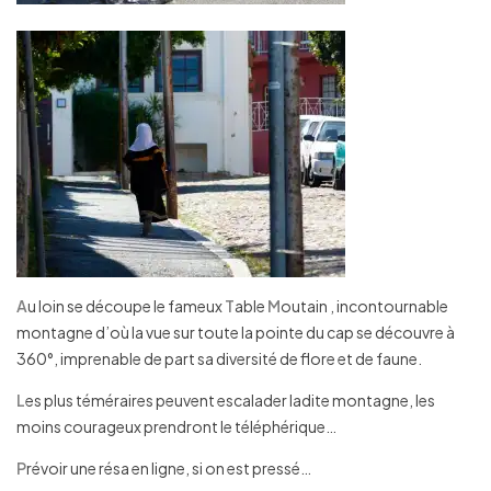
A
u loin se découpe le fameux
T
able
M
outain , incontournable
montagne d’où la vue sur toute la pointe du cap se découvre à
360°, imprenable de part sa diversité de flore et de faune.
L
es plus téméraires peuvent escalader ladite montagne, les
moins courageux prendront le téléphérique…
P
révoir une résa en ligne, si on est pressé…