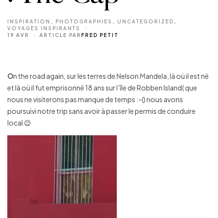
INSPIRATION
,
PHOTOGRAPHIES
,
UNCATEGORIZED
,
VOYAGES INSPIRANTS
19 AVR
ARTICLE PAR
FRED PETIT
O
n the road again, sur les terres de
N
elson
M
andela, là où il est né
et là où il fut emprisonné 18 ans sur l’île de Robben Island( que
nous ne visiterons pas manque de temps :-() nous avons
poursuivi notre trip sans avoir à passer le permis de conduire
local 😉