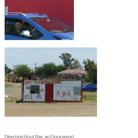
D
irection
H
out
B
ay, au
F
lora
r
esort…