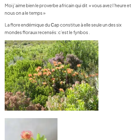
M
oi j’aime bien le proverbe africain qui dit » vous avez l’heure et
nous on a le temps »
L
a flore endémique du
C
ap constitue à elle seule un des six
mondes floraux recensés: c’est le fynbos .