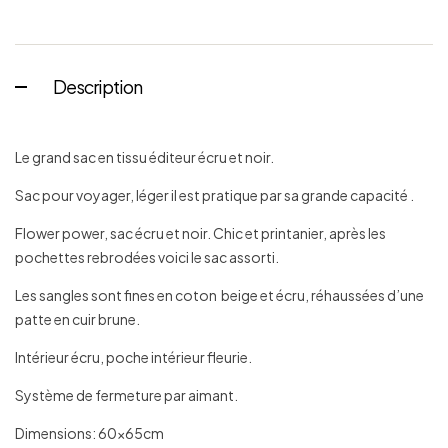
Description
Le grand sac en tissu éditeur écru et noir.
Sac pour voyager, léger il est pratique par sa grande capacité .
Flower power, sac écru et noir. Chic et printanier, après les
pochettes rebrodées voici le sac assorti.
Les sangles sont fines en coton beige et écru, réhaussées d’une
patte en cuir brune.
Intérieur écru, poche intérieur fleurie.
Système de fermeture par aimant.
Dimensions: 60x65cm