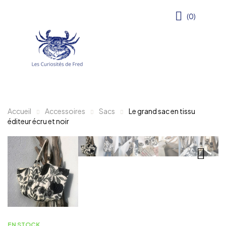
(0)
Accueil
Accessoires
Sacs
Le grand sac en tissu
éditeur écru et noir
EN STOCK