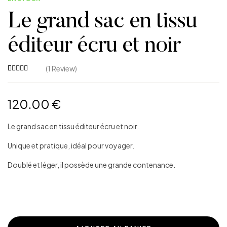
Le grand sac en tissu
éditeur écru et noir
(
1
Review)
Noté
1
5.00
sur 5 basé
sur
120.00
€
notation
client
Le grand sac en tissu éditeur écru et noir.
Unique et pratique, idéal pour voyager.
Doublé et léger, il possède une grande contenance.