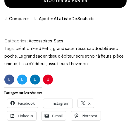
AJOUTER AU PANIER
Comparer
Ajouter À La Liste De Souhaits
Catégories :
Accessoires
,
Sacs
Tags:
création Fred Petit
,
grand sac en tissu sac doublé avec
poche
,
Le grand sac en tissu d'éditeur écru et noir à fleurs
,
pièce
unique
,
tissu d'éditeur
,
tissu fleurs Thevenon
Facebook
Twitter
Linkedin
Pinterest
Partagez sur les réseaux
Facebook
Instagram
X
LinkedIn
E-mail
Pinterest