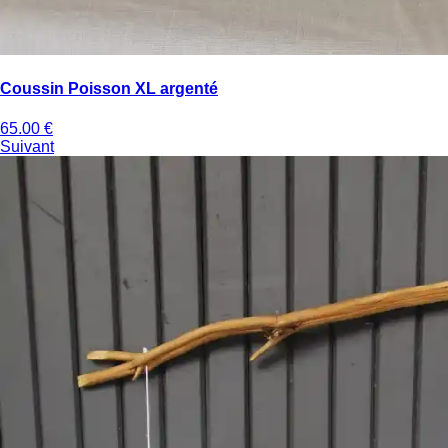
Coussin Poisson XL argenté
65.00
€
Suivant