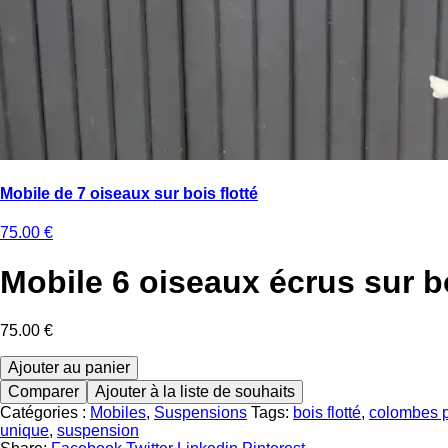
Mobile de 7 oiseaux sur bois flotté
75.00
€
Mobile 6 oiseaux écrus sur bo
75.00
€
quantité
Ajouter au panier
de
Comparer
Ajouter à la liste de souhaits
Mobile
Catégories :
Mobiles
,
Suspensions
Tags:
bois flotté
,
colombes 
6
unique
,
suspension
oiseaux