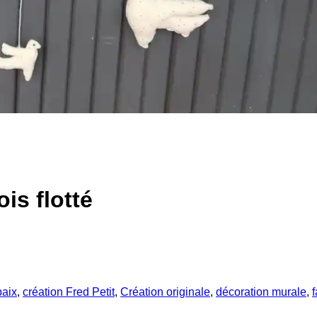
is flotté
paix
,
création Fred Petit
,
Création originale
,
décoration murale
,
f