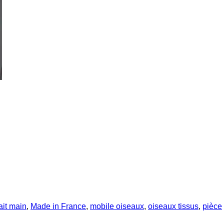
ait main
,
Made in France
,
mobile oiseaux
,
oiseaux tissus
,
pièce