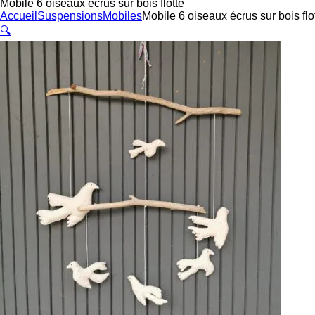
Mobile 6 oiseaux écrus sur bois flotté
Accueil
Suspensions
Mobiles
Mobile 6 oiseaux écrus sur bois flo
🔍