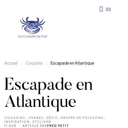
(0)
Accueil
Coussins
Escapade en Atlantique
Escapade en
Atlantique
COUSSINS
,
CRABES
,
DÉCO
,
GRAPPE DE POISSONS
,
INSPIRATION
,
STYLISME
11 AVR
ARTICLE PAR
FRED PETIT