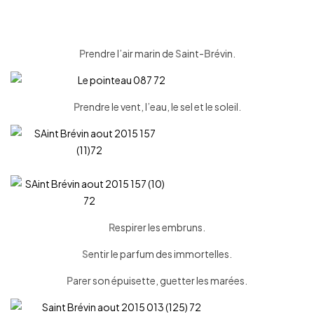
P
rendre l’air marin de
S
aint-
B
révin.
P
rendre le vent, l’eau, le sel et le soleil.
R
espirer les embruns.
S
entir le parfum des immortelles.
P
arer son épuisette, guetter les marées.