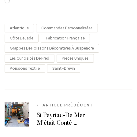
Atlantique
Commandes Personnalisées
Côte De Jade
Fabrication Française
Grappes De Poissons Décoratives À Suspendre
Les Curiosités De Fred
Pièces Uniques
Poissons Textile
Saint-Brévin
ARTICLE PRÉDÉCENT
Si Peyriac-De Mer
M'était Conté …