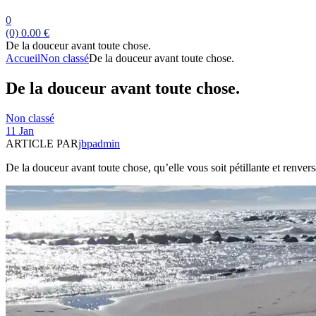
0
(0)
0.00
€
De la douceur avant toute chose.
Accueil
Non classé
De la douceur avant toute chose.
De la douceur avant toute chose.
Catégories
Non classé
11 Jan
ARTICLE PAR
jbpadmin
De la douceur avant toute chose, qu’elle vous soit pétillante et renve