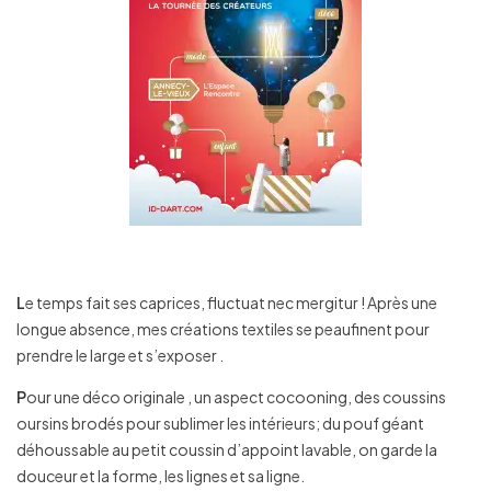
L
e temps fait ses caprices, fluctuat nec mergitur ! Après une
longue absence, mes créations textiles se peaufinent pour
prendre le large et s’exposer .
P
our une déco originale , un aspect cocooning, des coussins
oursins brodés pour sublimer les intérieurs; du pouf géant
déhoussable au petit coussin d’appoint lavable, on garde la
douceur et la forme, les lignes et sa ligne.