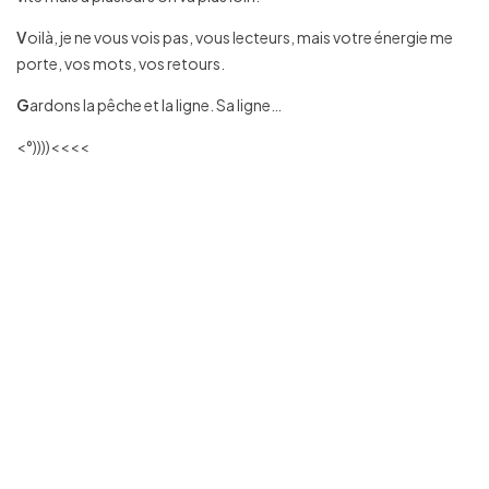
V
oilà, je ne vous vois pas, vous lecteurs, mais votre énergie me
porte, vos mots, vos retours.
G
ardons la pêche et la ligne. Sa ligne…
<°))))<<<<