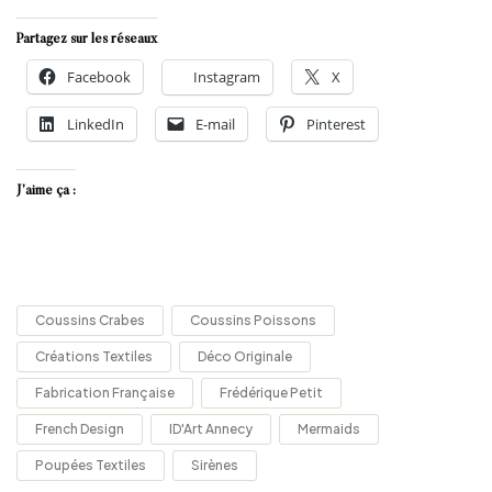
Partagez sur les réseaux
Facebook
Instagram
X
LinkedIn
E-mail
Pinterest
J’aime ça :
Coussins Crabes
Coussins Poissons
Créations Textiles
Déco Originale
Fabrication Française
Frédérique Petit
French Design
ID'Art Annecy
Mermaids
Poupées Textiles
Sirènes