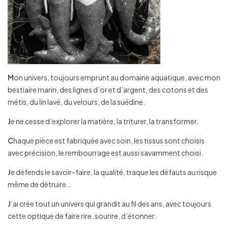
M
on univers, toujours emprunt au domaine aquatique, avec mon
bestiaire marin, des lignes d’or et d’argent, des cotons et des
métis, du lin lavé, du velours, de la suédine.
J
e ne cesse d’explorer la matière, la triturer, la transformer.
C
haque pièce est fabriquée avec soin, les tissus sont choisis
avec précision, le rembourrage est aussi savamment choisi.
J
e défends le savoir-faire, la qualité, traque les défauts au risque
même de détruire…
J
‘ai crée tout un univers qui grandit au fil des ans, avec toujours
cette optique de faire rire, sourire, d’étonner.