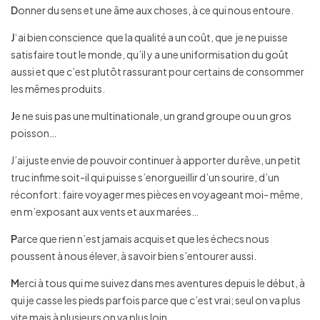
D
onner du sens et une âme aux choses, à ce qui nous entoure.
J
‘ai bien conscience que la qualité a un coût, que je ne puisse
satisfaire tout le monde, qu’il y a une uniformisation du goût
aussi et que c’est plutôt rassurant pour certains de consommer
les mêmes produits.
J
e ne suis pas une multinationale, un grand groupe ou un gros
poisson…
J’ai juste envie de pouvoir continuer à apporter du rêve, un petit
truc infime soit-il qui puisse s’enorgueillir d’un sourire, d’un
réconfort: faire voyager mes pièces en voyageant moi- même,
en m’exposant aux vents et aux marées…
P
arce que rien n’est jamais acquis et que les échecs nous
poussent à nous élever, à savoir bien s’entourer aussi.
M
erci à tous qui me suivez dans mes aventures depuis le début, à
qui je casse les pieds parfois parce que c’est vrai; seul on va plus
vite mais à plusieurs on va plus loin.