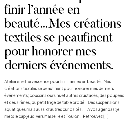
finir l’année en
beauté…Mes créations
textiles se peaufinent
pour honorer mes
derniers événements.
Atelier en effervescence pour finir l’année en beauté…Mes
créations textiles se peaufinent pour honorer mes derniers
événements; coussins oursins et autres crustacés, des poupées
et des sirènes, du petit linge de table brodé… Des suspensions
aquatiques mais aussi d’autres curiosités… A vos agendas: je
mets le cap jeudi vers Marseille et Toulon… Retrouvez […]