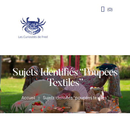
(0)
Sujets Identifiés “poupées
Textiles”
Accueil
Sujets identifiés “poupées textiles”