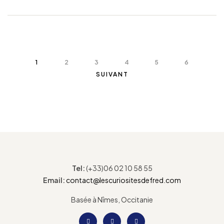
1
2
3
4
5
6
SUIVANT
Tel:
(+33)06 02 10 58 55
Email:
contact@lescuriositesdefred.com
Basée à Nîmes, Occitanie