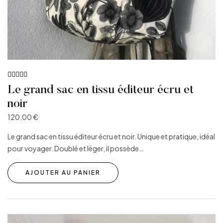
Note
5.00
Le grand sac en tissu éditeur écru et
sur 5
noir
120.00
€
Le grand sac en tissu éditeur écru et noir. Unique et pratique, idéal
pour voyager. Doublé et léger, il possède…
AJOUTER AU PANIER