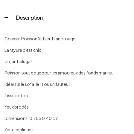
Description
Coussin Poisson XL bleu blanc rouge.
La rayure c’est chic!
oh, un beluga!
Poisson tout doux pour les amoureux des fonds marins.
Idéal sur le sofa, le lit ou un fauteuil.
Tissu coton .
Yeux brodés
Dimensions: 0.75 x 0.40 cm
Yeux appliqués.