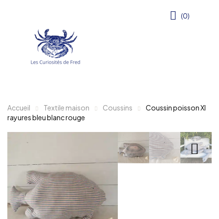
(0)
Accueil
Textile maison
Coussins
Coussin poisson Xl
rayures bleu blanc rouge