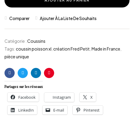
AJOUTER AU PANIER
Comparer
Ajouter À La Liste De Souhaits
Catégorie :
Coussins
Tags:
coussin poisson xl
,
création Fred Petit
,
Made in France
,
pièce unique
Facebook
Twitter
Linkedin
Pinterest
Partagez sur les réseaux
Facebook
Instagram
X
LinkedIn
E-mail
Pinterest