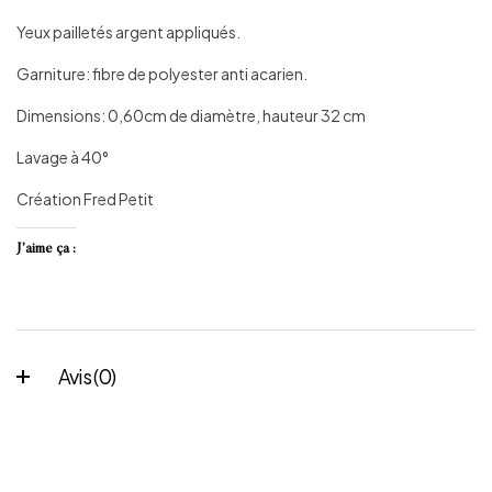
Yeux pailletés argent appliqués.
Garniture: fibre de polyester anti acarien.
Dimensions: 0,60cm de diamètre, hauteur 32 cm
Lavage à 40°
Création Fred Petit
J’aime ça :
Avis (0)