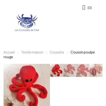
(0)
Accueil
Textile maison
Coussins
Coussin poulpe
rouge