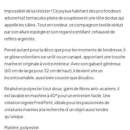
Impossible de lui résister ! Ce joyeux habitant des profondeurs
arbore huit tentacules pleins de souplesse et une tête dodue qui
appelle les câlins. Tout en rondeur, ce compagnon textile séduit
par son allure espiègle et son regard scintillant, rehaussé de
reflets argentés.
Pensé autant pour la déco que pour les moments de tendresse, il
se glisse volontiers sur un lit ou un canapé, apportant une touche
marine et originale à votre intérieur. Avec son gabarit généreux
(60 cm de large pour 32 cm de haut), il devient vite un
incontournable, aussi bien coussin que doudou.
Réalisé en polyester tout doux, garni de fibres anti-acariens, il
est lavable en machine à 40° pour un entretien facile. Une
création signée Fred Petit, idéale pour les passionnés de
créatures marines à la recherche d’un objet aussi tendre
qu’unique.
Matière: polyester.