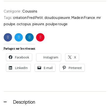
Catégorie :
Coussins
Tags:
création Fred Petit
,
doudou pieuvre
,
Made in France
,
mr
poulpe
,
octopus
,
pieuvre
,
poulpe rouge
Facebook
Twitter
Linkedin
Pinterest
Partagez sur les réseaux
Facebook
Instagram
X
LinkedIn
E-mail
Pinterest
Description