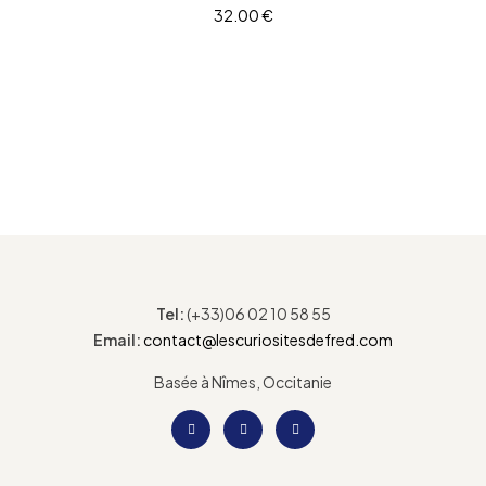
32.00
€
AJOUTER AU PANIER
Tel:
(+33)06 02 10 58 55
Email:
contact@lescuriositesdefred.com
Basée à Nîmes, Occitanie