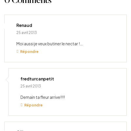
0 Comments
Renaud
25 avril 2013
Moi aussi je veux butiner le nectar !…
Répondre
fredturcanpetit
25 avril 2013
Demain ta fleur arrive!!!!
Répondre