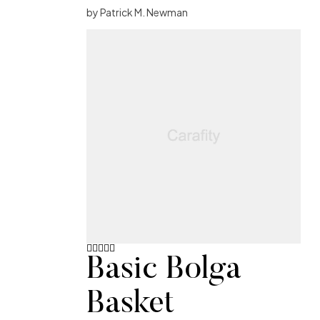
by Patrick M. Newman
Basic Bolga
Note
3
sur 5
Basket