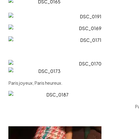
P
aris joyeux,
P
aris heureux.
P