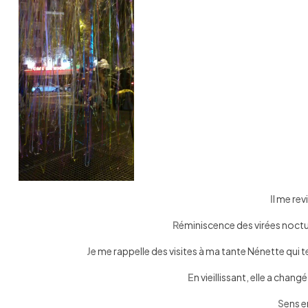
I
l me rev
R
éminiscence des virées noctu
J
e me rappelle des visites à ma tante Nénette qui t
E
n vieillissant, elle a chan
S
ens e