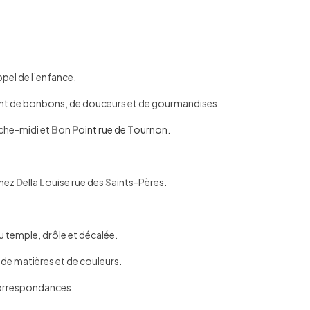
pel de l’enfance.
nt de bonbons, de douceurs et de gourmandises.
che-midi et
B
on
P
oint rue de
T
ournon.
chez
D
ella
L
ouise rue des
S
aints-Pères.
u temple, drôle et décalée.
 de matières et de couleurs.
orrespondances.