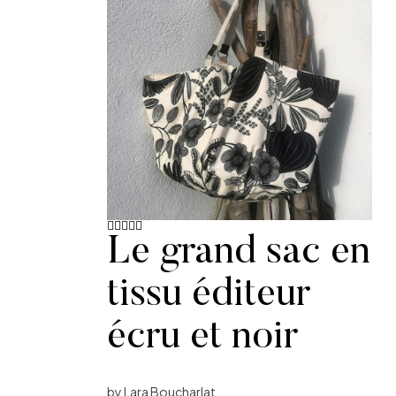
Le grand sac en
Note
5
sur
5
tissu éditeur
écru et noir
by Lara Boucharlat