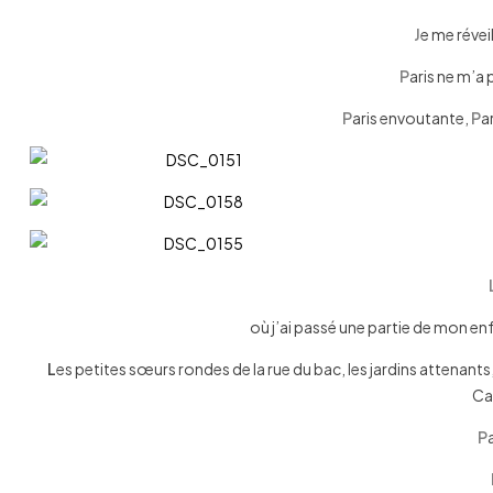
J
e me révei
P
aris ne m’a 
P
aris envoutante,
P
a
où j’ai passé une partie de mon en
L
es petites sœurs rondes de la rue du bac, les jardins attenant
Ca
P