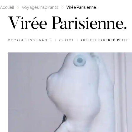
Accueil
Voyages inspirants
Virée Parisienne.
Virée Parisienne.
CATÉGORIES
VOYAGES INSPIRANTS
25 OCT
ARTICLE PAR
FRED PETIT