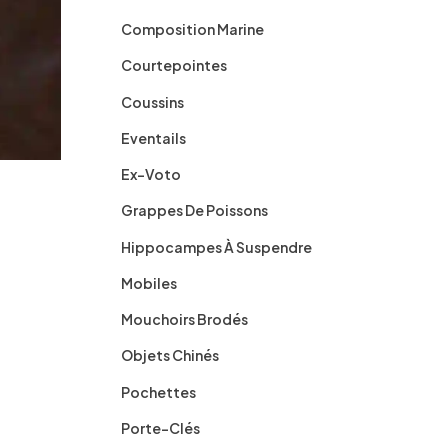
Composition Marine
Courtepointes
Coussins
Eventails
Ex-Voto
Grappes De Poissons
Hippocampes À Suspendre
Mobiles
Mouchoirs Brodés
Objets Chinés
Pochettes
Porte-Clés