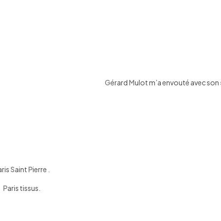
G
érard
M
ulot m’a envouté avec son
aris
S
aint
P
ierre .
P
aris tissus.