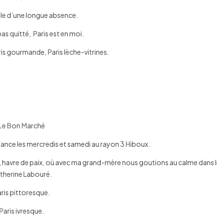
lle d’une longue absence.
pas quitté,
P
aris est en moi.
ris gourmande,
P
aris lèche-vitrines.
L
e
B
on
M
arché
fance les mercredis et samedi au rayon 3
H
iboux.
s, havre de paix, où avec ma grand-mère nous goutions au calme dans l
therine Labouré.
aris pittoresque.
P
aris ivresque.