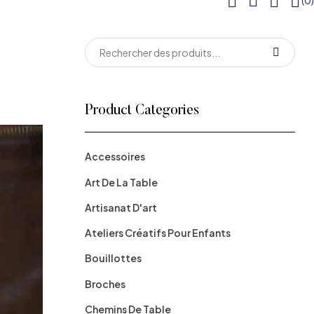
(0)
Search
for:
Product Categories
Accessoires
Art De La Table
Artisanat D'art
Ateliers Créatifs Pour Enfants
Bouillottes
Broches
Chemins De Table