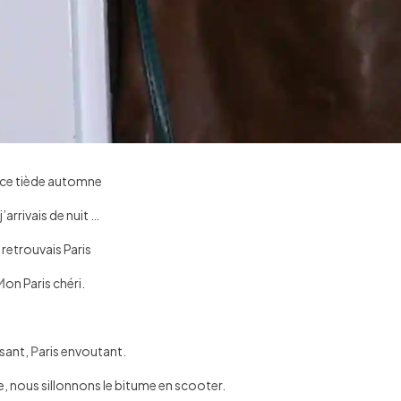
 ce tiède automne
 j’arrivais de nuit …
 retrouvais Paris
M
on Paris chéri.
isant,
P
aris envoutant.
e, nous sillonnons le bitume en scooter.