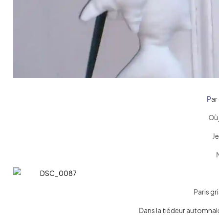
P
ar
O
ù
J
e
P
aris gr
D
ans la tiédeur automnal