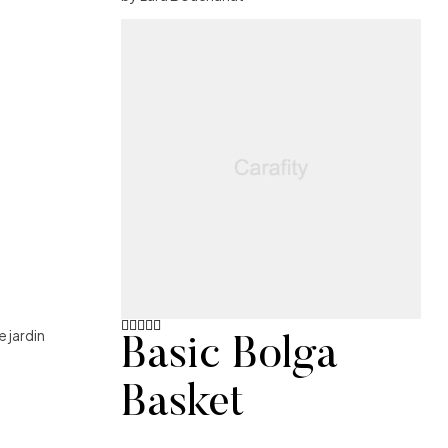
e jardin
Basic Bolga
Note
5
sur
5
Basket