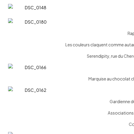
R
ap
L
es couleurs claquent comme auta
S
erendipity, rue du
C
her
M
arquise au chocolat 
G
ardienne d
A
ssociations
C