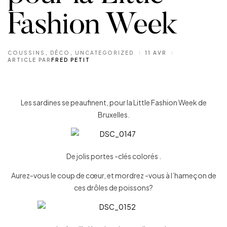
Fashion Week
COUSSINS
,
DÉCO
,
UNCATEGORIZED
11 AVR
ARTICLE PAR
FRED PETIT
Les sardines se peaufinent, pour la Little Fashion Week de
Bruxelles.
De jolis portes -clés colorés .
Aurez-vous le coup de cœur, et mordrez -vous à l’hameçon de
ces drôles de poissons?