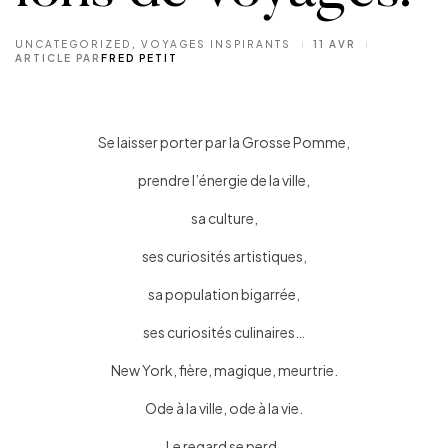
UNCATEGORIZED
,
VOYAGES INSPIRANTS
11 AVR
ARTICLE PAR
FRED PETIT
Se laisser porter par la Grosse Pomme,
prendre l’énergie de la ville,
sa culture,
ses curiosités artistiques,
sa population bigarrée,
ses curiosités culinaires…
New York, fière, magique, meurtrie.
Ode à la ville, ode à la vie.
Le regard se perd .