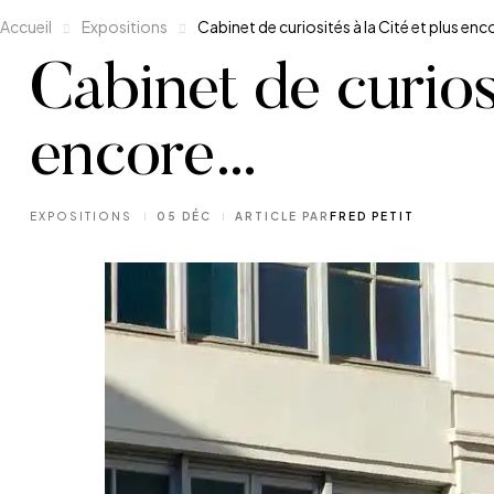
Accueil
Expositions
Cabinet de curiosités à la Cité et plus en
Cabinet de curiosi
encore…
CATÉGORIES
EXPOSITIONS
05 DÉC
ARTICLE PAR
FRED PETIT