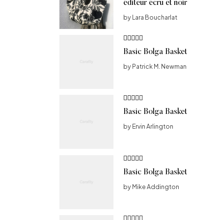
éditeur écru et noir
by Lara Boucharlat
Note
5
sur
Basic Bolga Basket
5
by Patrick M. Newman
Note
Basic Bolga Basket
3
sur 5
by Ervin Arlington
Note
4
Basic Bolga Basket
sur 5
by Mike Addington