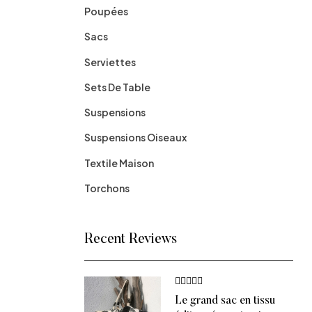
Poupées
Sacs
Serviettes
Sets De Table
Suspensions
Suspensions Oiseaux
Textile Maison
Torchons
Recent Reviews
Note
5
sur
Le grand sac en tissu
5