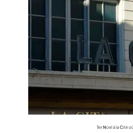
1
er
N
oel à la
C
ité o