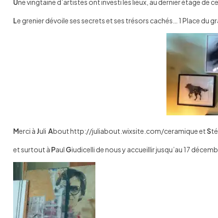
U
ne vingtaine d’artistes ont investi les lieux, au dernier étage d
L
e grenier dévoile ses secrets et ses trésors cachés… 1
P
lace du g
M
erci à
J
uli
A
bout http://juliabout.wixsite.com/ceramique et
S
t
et surtout à
P
aul
G
iudicelli de nous y accueillir jusqu’au 17 décemb