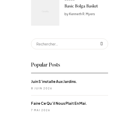
Note
4
Basic Bolga Basket
sur 5
by Kenneth R. Myers
Rechercher :
Popular Posts
Juin S’installe Aux Jardins.
8 JUIN 2026
Faire Ce Qu’il Nous Plait En Mai.
7 MAI 2026