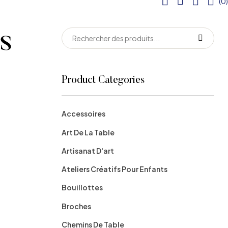
(0)
us
Search
for:
Product Categories
Accessoires
Art De La Table
Artisanat D'art
Ateliers Créatifs Pour Enfants
Bouillottes
Broches
Chemins De Table