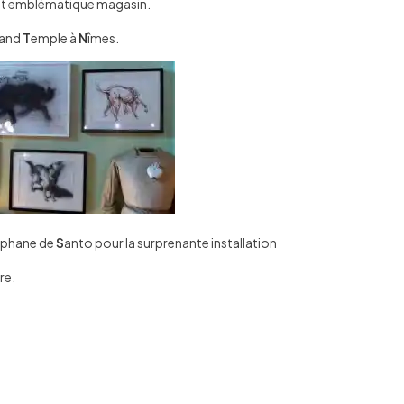
e cet emblématique magasin.
rand
T
emple à
N
îmes.
éphane de
S
anto pour la surprenante installation
re.