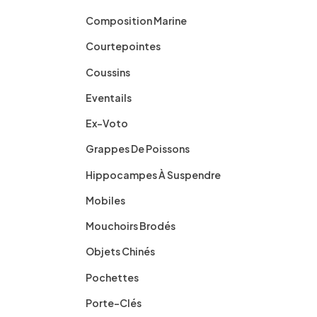
Composition Marine
Courtepointes
Coussins
Eventails
Ex-Voto
Grappes De Poissons
Hippocampes À Suspendre
Mobiles
Mouchoirs Brodés
Objets Chinés
Pochettes
Porte-Clés