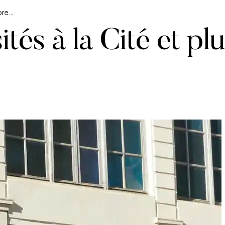
core…
tés à la Cité et pl