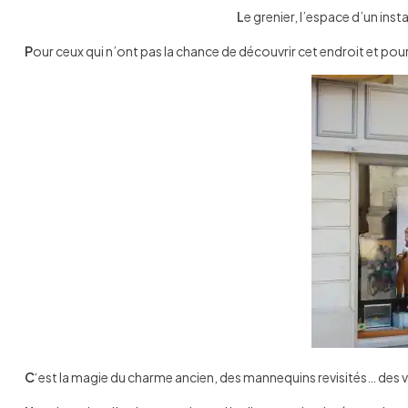
L
e grenier, l’espace d’un ins
P
our ceux qui n’ont pas la chance de découvrir cet endroit et pour s
C
‘est la magie du charme ancien, des mannequins revisités… des 