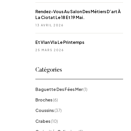
Rendez-Vous Au Salon Des Métiers D’art À
La Ciotat Le 18 Et 19 Mai.
13 AVRIL 2026
Et Vlan Vla Le Printemps
25 MARS 2026
Catégories
Baguette Des Fées Mer
(1)
Broches
(6)
Coussins
(37)
Crabes
(10)