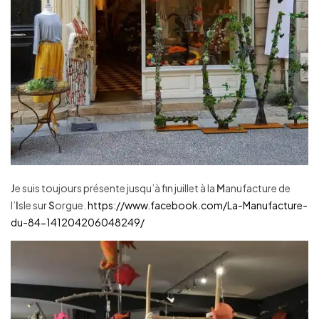
J
e suis toujours présente jusqu’à fin juillet à la
M
anufacture de
l’
I
sle sur
S
orgue.
https://www.facebook.com/La-Manufacture-
du-84-141204206048249/