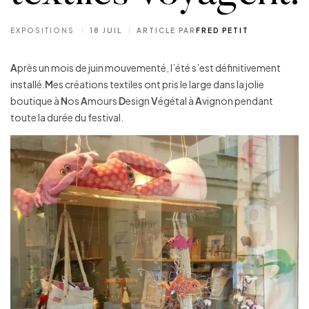
EXPOSITIONS
18 JUIL
ARTICLE PAR
FRED PETIT
A
près un mois de juin mouvementé, l’été s’est définitivement
installé.
M
es créations textiles ont pris le large dans la jolie
boutique à
N
os
A
mours
D
esign
V
égétal à
A
vignon pendant
toute la durée du festival.