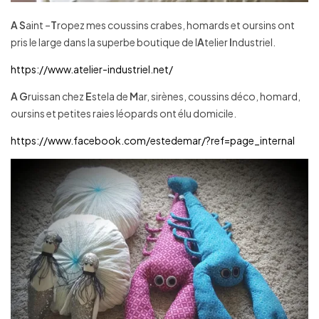
A
S
aint –
T
ropez mes coussins crabes, homards et oursins ont
pris le large dans la superbe boutique de l
A
telier
I
ndustriel.
https://www.atelier-industriel.net/
A
G
ruissan chez
E
stela de
M
ar, sirènes, coussins déco, homard,
oursins et petites raies léopards ont élu domicile.
https://www.facebook.com/estedemar/?ref=page_internal