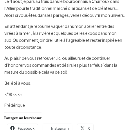
L
e 4 aout je pars au frais dans le bourbonnais à
C
harroux dans
l’
A
llier pour le traditionnel marché d’artisans et de créateurs…
A
lors si vous êtes dans les parages, venez découvrir mon univers.
E
n attendant je retourne vaquer dans mon atelier entre des
virées à la mer , à la rivière et quelques belles expos dans mon
sud.
O
u comment joindre l’utile à l’agréable et rester inspirée en
toute circonstance.
A
u plaisir de vous retrouver , ici ou ailleurs et de continuer
d’honorer vos commandes et désirs les plus farfelus( dans la
mesure du possible cela va de soi).
B
el été à vous.
<°)))<<<<
Frédérique
Partagez sur les réseaux
Facebook
Instagram
X