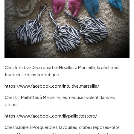
C
hez Intuitive
D
éco quartier
N
oailles à
M
arseille, la pêche est
fructueuse dans la boutique.
https://www.facebook.com/intuitive.marseille/
C
hez
L
ili
P
aillettes à
M
arseille, les méduses volent dans les
vitrines.
https://www.facebook.com/lilypaillettestore/
C
hez
S
abine à
P
orquerolles favouilles, crabes reposes-tête ,