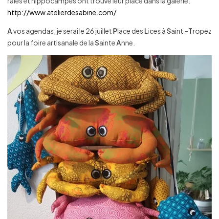
raies et hippocampes ont trouvé leur place dans la galerie.
http://www.atelierdesabine.com/
A
vos agendas, je serai le 26 juillet
P
lace des
L
ices à
S
aint –
T
ropez
pour la foire artisanale de la
S
ainte
A
nne.