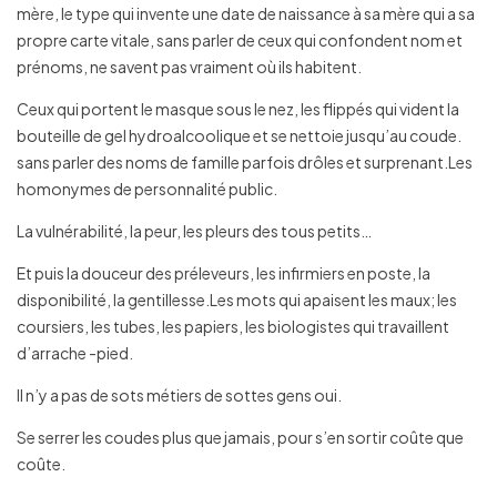
mère, le type qui invente une date de naissance à sa mère qui a sa
propre carte vitale, sans parler de ceux qui confondent nom et
prénoms, ne savent pas vraiment où ils habitent.
Ceux qui portent le masque sous le nez, les flippés qui vident la
bouteille de gel hydroalcoolique et se nettoie jusqu’au coude.
sans parler des noms de famille parfois drôles et surprenant.Les
homonymes de personnalité public.
La vulnérabilité, la peur, les pleurs des tous petits…
Et puis la douceur des préleveurs, les infirmiers en poste, la
disponibilité, la gentillesse.Les mots qui apaisent les maux; les
coursiers, les tubes, les papiers, les biologistes qui travaillent
d’arrache -pied.
Il n’y a pas de sots métiers de sottes gens oui.
Se serrer les coudes plus que jamais, pour s’en sortir coûte que
coûte.