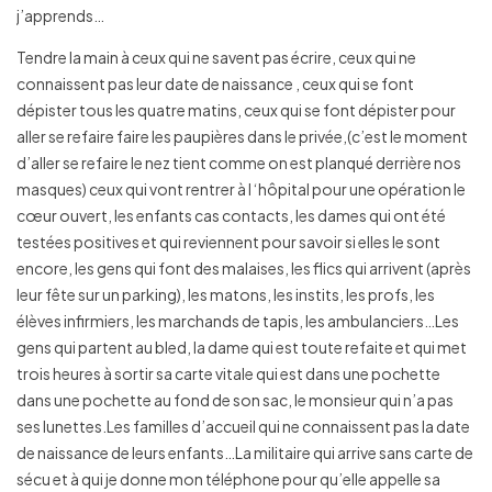
j’apprends…
Tendre la main à ceux qui ne savent pas écrire, ceux qui ne
connaissent pas leur date de naissance , ceux qui se font
dépister tous les quatre matins, ceux qui se font dépister pour
aller se refaire faire les paupières dans le privée,(c’est le moment
d’aller se refaire le nez tient comme on est planqué derrière nos
masques) ceux qui vont rentrer à l ‘hôpital pour une opération le
cœur ouvert, les enfants cas contacts, les dames qui ont été
testées positives et qui reviennent pour savoir si elles le sont
encore, les gens qui font des malaises, les flics qui arrivent (après
leur fête sur un parking), les matons, les instits, les profs, les
élèves infirmiers, les marchands de tapis, les ambulanciers…Les
gens qui partent au bled, la dame qui est toute refaite et qui met
trois heures à sortir sa carte vitale qui est dans une pochette
dans une pochette au fond de son sac, le monsieur qui n’a pas
ses lunettes.Les familles d’accueil qui ne connaissent pas la date
de naissance de leurs enfants…La militaire qui arrive sans carte de
sécu et à qui je donne mon téléphone pour qu’elle appelle sa