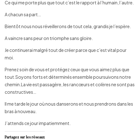
Ce qui me porte plus que tout c’est le rapport à l’humain, l’autre.
A chacun sa part…
Bientôt nous nous réveillerons de tout cela, grandis je l’espère.
A vaincre sans peur on triomphe sans gloire.
Je continuerai malgré tout de créer parce que c’est vital pour
moi.
Prenez soin de vous et protégez ceux que vous aimez plus que
tout.Soyons forts et déterminés ensemble poursuivons notre
chemin.La vie est passagère, les rancœurs et colères ne sont pas
constructives…
Il me tarde le jour où nous danserons et nous prendrons dans les
bras à nouveau.
J’attends ce jour impatiemment.
Partagez sur les réseaux