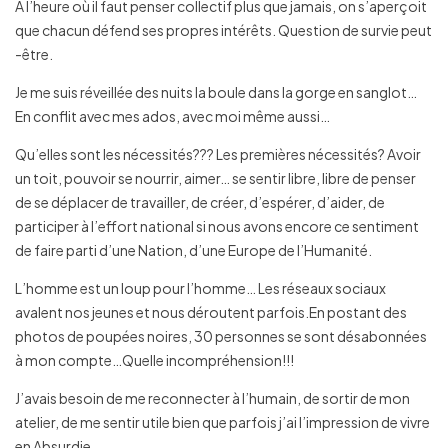
A l’heure où il faut penser collectif plus que jamais, on s’aperçoit
que chacun défend ses propres intérêts. Question de survie peut
-être.
Je me suis réveillée des nuits la boule dans la gorge en sanglot…
En conflit avec mes ados, avec moi même aussi…
Qu’elles sont les nécessités??? Les premières nécessités? Avoir
un toit, pouvoir se nourrir, aimer… se sentir libre, libre de penser
de se déplacer de travailler, de créer, d’espérer, d’aider, de
participer à l’effort national si nous avons encore ce sentiment
de faire parti d’une Nation, d’une Europe de l’Humanité.
L’homme est un loup pour l’homme… Les réseaux sociaux
avalent nos jeunes et nous déroutent parfois.En postant des
photos de poupées noires, 30 personnes se sont désabonnées
à mon compte…Quelle incompréhension!!!
J’avais besoin de me reconnecter à l’humain, de sortir de mon
atelier, de me sentir utile bien que parfois j’ai l’impression de vivre
en Absurdie.