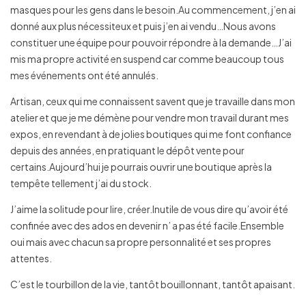
masques pour les gens dans le besoin.Au commencement, j’en ai
donné aux plus nécessiteux et puis j’en ai vendu…Nous avons
constituer une équipe pour pouvoir répondre à la demande…J’ai
mis ma propre activité en suspend car comme beaucoup tous
mes événements ont été annulés.
Artisan, ceux qui me connaissent savent que je travaille dans mon
atelier et que je me démène pour vendre mon travail durant mes
expos, en revendant à de jolies boutiques qui me font confiance
depuis des années, en pratiquant le dépôt vente pour
certains.Aujourd’hui je pourrais ouvrir une boutique après la
tempête tellement j’ai du stock.
J’aime la solitude pour lire, créer.Inutile de vous dire qu’avoir été
confinée avec des ados en devenir n’ a pas été facile.Ensemble
oui mais avec chacun sa propre personnalité et ses propres
attentes.
C’est le tourbillon de la vie, tantôt bouillonnant, tantôt apaisant.