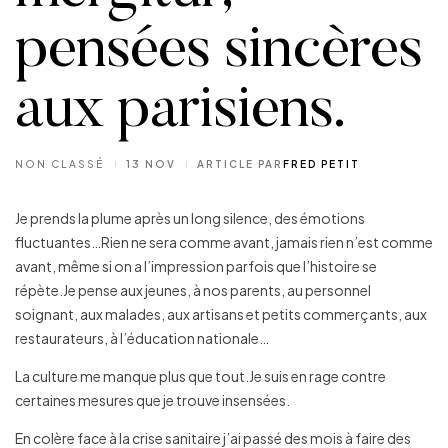
pensées sincères
aux parisiens.
NON CLASSÉ
13 NOV
ARTICLE PAR
FRED PETIT
Je prends la plume après un long silence, des émotions
fluctuantes…Rien ne sera comme avant, jamais rien n’est comme
avant, même si on a l’impression parfois que l’histoire se
répète.Je pense aux jeunes, à nos parents, au personnel
soignant, aux malades, aux artisans et petits commerçants, aux
restaurateurs, à l’éducation nationale…
La culture me manque plus que tout.Je suis en rage contre
certaines mesures que je trouve insensées.
En colère face à la crise sanitaire j’ai passé des mois à faire des