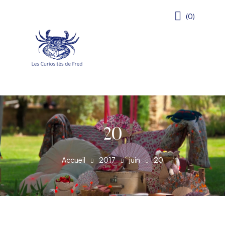
(0)
20
Accueil
2017
juin
20