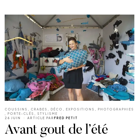
COUSSINS
,
CRABES
,
DÉCO
,
EXPOSITIONS
,
PHOTOGRAPHIES
,
PORTE-CLÉS
,
STYLISME
26 JUIN
ARTICLE PAR
FRED PETIT
Avant gout de l’été