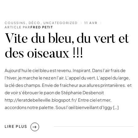
COUSSINS
,
DÉCO
,
UNCATEGORIZED
11 AVR
ARTICLE PAR
FRED PETIT
Vite du bleu, du vert et
des oiseaux !!!
Aujourd’hui le ciel bleu est revenu. Inspirant. Dans l’air frais de
l’hiver, je marche le nez en l’air. L’appel du vert. L’appel du large,
la clé des champs. Envie de fraicheur aux allures printanières. et
de voir s’ébrouer le paon de Stéphanie Desbenoit
http://leratdebelleville.blogspot.fr/ Entre ciel et mer,
accordons notre palette. Sous l’œil bienveillant d’Iggy […]
LIRE PLUS