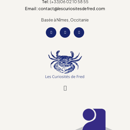
Tel:
(+33)06 02 10 58 55
Email:
contact@lescuriositesdefred.com
Basée à Nîmes, Occitanie