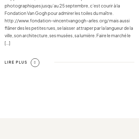
photographiques jusqu’au 25 septembre, c’est courir à la
Fondation Van Gogh pour admirer les toiles du maître.
http://www.fondation-vincentvangogh-arles.org/ mais aussi
flâner des les petites rues, se laisser attraper par la langueur de la
ville, son architecture, ses musées, sa lumière. Faire le marché le
[…]
LIRE PLUS