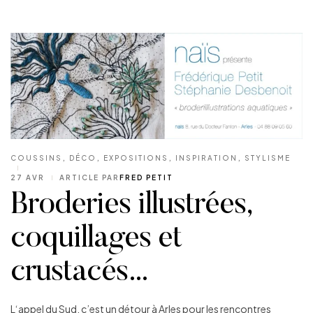
COUSSINS
,
DÉCO
,
EXPOSITIONS
,
INSPIRATION
,
STYLISME
27 AVR
ARTICLE PAR
FRED PETIT
Broderies illustrées,
coquillages et
crustacés…
L‘appel du Sud, c’est un détour à Arles pour les rencontres