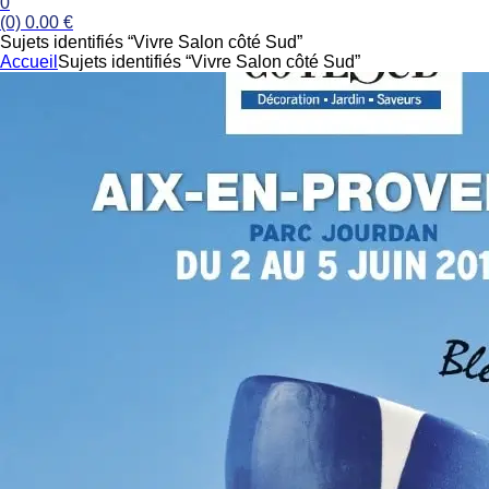
0
(0)
0.00
€
Sujets identifiés “Vivre Salon côté Sud”
Accueil
Sujets identifiés “Vivre Salon côté Sud”