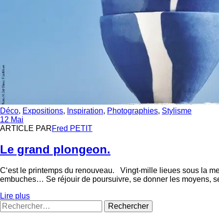
Catégories
Déco
,
Expositions
,
Inspiration
,
Photographies
,
Stylisme
12 Mai
ARTICLE PAR
Fred PETIT
Le grand plongeon.
C‘est le printemps du renouveau. Vingt-mille lieues sous la mer
embuches… Se réjouir de poursuivre, se donner les moyens, se su
Lire plus
Rechercher :